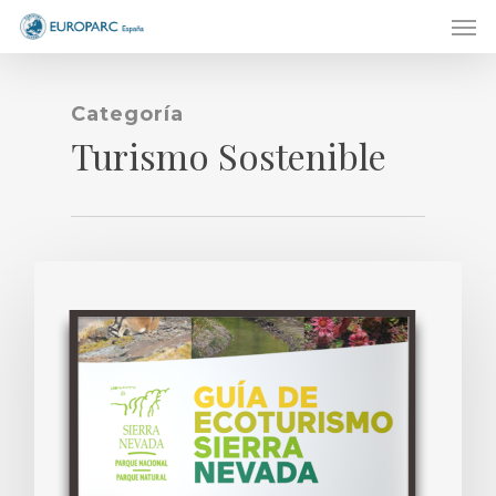
Men
Skip
to
main
content
Categoría
Turismo Sostenible