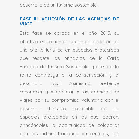
Creación de una oferta fuera de
desarrollo de un turismo sostenible.
temporada
Trabajo en Red con otros
FASE III: ADHESIÓN DE LAS AGENCIAS DE
VIAJE
sectores económicos locales y la
Esta fase se aprobó en el año 2015, su
compra de servicios y productos
objetivo es fomentar la comercialización de
locales
una oferta turística en espacios protegidos
Mejor conocimiento de la
que respete los principios de la Carta
frecuentación turística en el
Europea de Turismo Sostenible, y que por lo
espacio protegido y de las
tanto contribuya a la conservación y al
previsiones futuras de clientes
desarrollo local. Asimismo, pretende
potenciales,
reconocer y diferenciar a las agencias de
Mejor organización del turismo en
viajes por su compromiso voluntario con el
el conjunto del territorio
desarrollo turístico sostenible de los
Mejor información de calidad
espacios protegidos en los que operen,
sobre el espacio protegido
brindándoles la oportunidad de colaborar
con las administraciones ambientales, los
•
De igual forma, es una buena ventaja