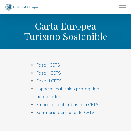
Men
Skip
to
main
Carta Europea
content
Turismo Sostenible
Fase I CETS
Fase II CETS
Fase III CETS
Espacios naturales protegidos
acreditados
Empresas adheridas a la CETS
Seminario permanente CETS