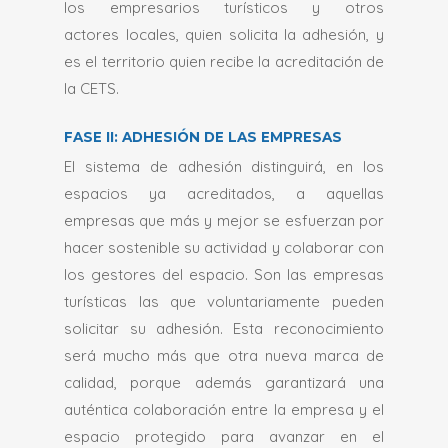
los empresarios turísticos y otros
de los medios de comunicación
productos distintivos, así como con la
actores locales, quien solicita la adhesión, y
locales y nacionales
promoción de actividades, festivales y
es el territorio quien recibe la acreditación de
Una oportunidad de trabajar con otros
costumbres locales;
la CETS.
espacios de la red de la Carta
•
Mayor compromiso con el personal del
Europea y aprender de ellos
espacio protegido y otras partes
FASE II: ADHESIÓN DE LAS EMPRESAS
Asesoramiento práctico tanto a nivel
interesadas locales en el desarrollo
El sistema de adhesión distinguirá, en los
interno como externo, que da acceso
conjunto de la estrategia turística de la
espacios ya acreditados, a aquellas
a nuevas ideas y mejoras y mayor
zona
empresas que más y mejor se esfuerzan por
credibilidad ante potenciales socios
•
Reconocimiento a nivel europeo o el
hacer sostenible su actividad y colaborar con
financieros.
desarrollo de nuevas oportunidades
los gestores del espacio. Son las empresas
comerciales mediante:
turísticas las que voluntariamente pueden
Acceso a nuevos clientes atraídos
solicitar su adhesión. Esta reconocimiento
por los espacios protegidos
será mucho más que otra nueva marca de
Nueva oferta orientada hacia el
calidad, porque además garantizará una
descubrimiento del medio
auténtica colaboración entre la empresa y el
ambiente
espacio protegido para avanzar en el