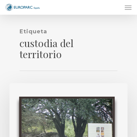
Men
Skip
to
main
content
Etiqueta
custodia del
territorio