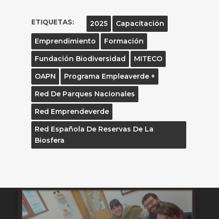
ETIQUETAS:
2025
Capacitación
Emprendimiento
Formación
Fundación Biodiversidad
MITECO
OAPN
Programa Empleaverde +
Red De Parques Nacionales
Red Emprendeverde
Red Española De Reservas De La
Biosfera