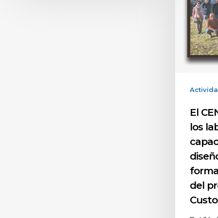
Activid
El CE
los la
capac
diseñ
forma
del p
Custo