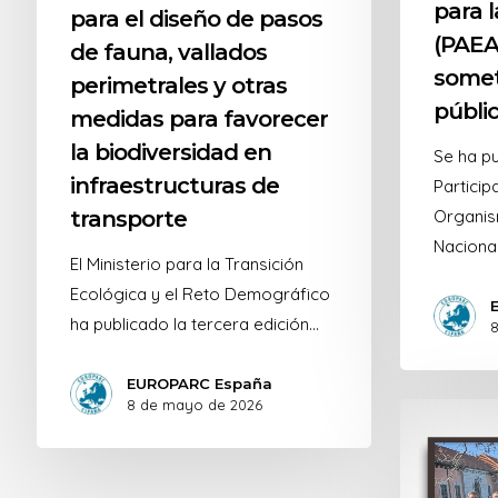
para l
para el diseño de pasos
(PAEA
de fauna, vallados
somet
perimetrales y otras
públi
medidas para favorecer
la biodiversidad en
Se ha pu
infraestructuras de
Particip
transporte
Organi
Naciona
El Ministerio para la Transición
Ecológica y el Reto Demográfico
ha publicado la tercera edición…
8
EUROPARC España
8 de mayo de 2026