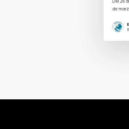
Del 26 a
de marz
1