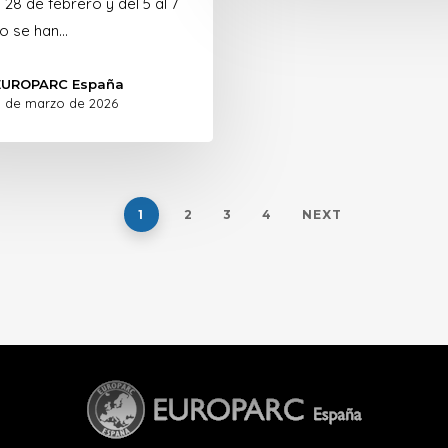
l 28 de febrero y del 5 al 7
o se han…
EUROPARC España
1 de marzo de 2026
1
2
3
4
NEXT