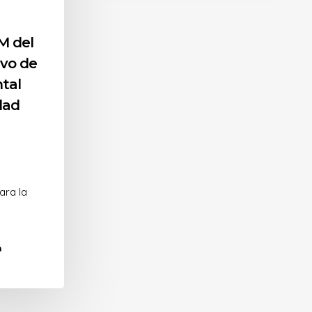
M del
vo de
tal
dad
ara la
a