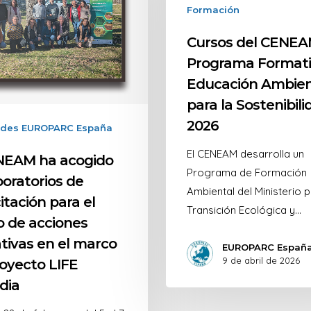
Formación
Cursos del CENEA
Programa Formati
Educación Ambien
para la Sostenibili
2026
ades EUROPARC España
El CENEAM desarrolla un
NEAM ha acogido
Programa de Formación
boratorios de
Ambiental del Ministerio p
itación para el
Transición Ecológica y…
o de acciones
tivas en el marco
EUROPARC Españ
9 de abril de 2026
royecto LIFE
dia