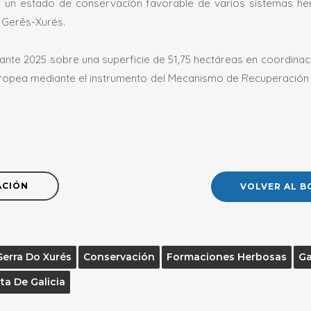
e un estado de conservación favorable de varios sistemas h
a Gerês-Xurés.
rante 2025 sobre una superficie de 51,75 hectáreas en coordina
uropea mediante el instrumento del Mecanismo de Recuperación 
ACIÓN
VOLVER AL B
Serra Do Xurés
Conservación
Formaciones Herbosas
Ga
ta De Galicia