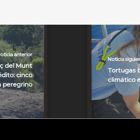
oticia anterior
Noticia siguie
nç del Munt
Tortugas b
édito: cinco
climático 
n peregrino