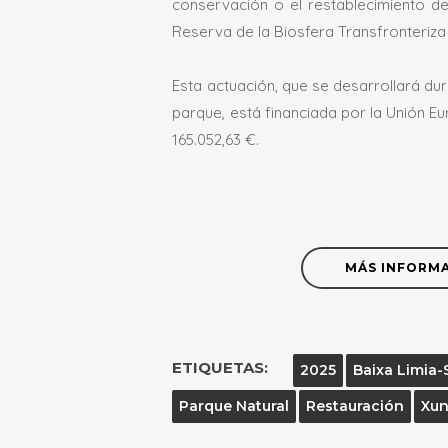
conservación o el restablecimiento d
Reserva de la Biosfera Transfronteriz
Esta actuación, que se desarrollará du
parque, está financiada por la Unión E
165.052,63 €.
MÁS INFORM
ETIQUETAS:
2025
Baixa Limia-
Parque Natural
Restauración
Xun