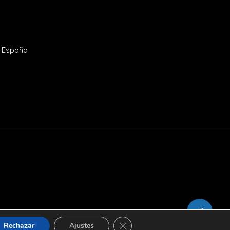
- España
Cerrar el banner de cookies RGP
Rechazar
Ajustes