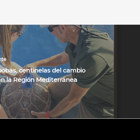
nte
obas, centinelas del cambio
en la Región Mediterránea