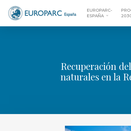
Skip
EUROPARC-
PRO
to
ESPAÑA
203
main
content
Recuperación del
naturales en la R