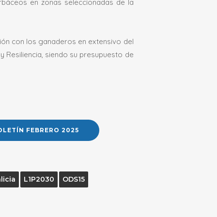
erbáceos en zonas seleccionadas de la
ción con los ganaderos en extensivo del
y Resiliencia, siendo su presupuesto de
OLETÍN FEBRERO 2025
licia
L1P2030
ODS15