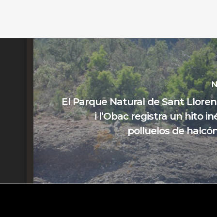
N
El Parque Natural de Sant Llore
i l’Obac registra un hito in
polluelos de halcó