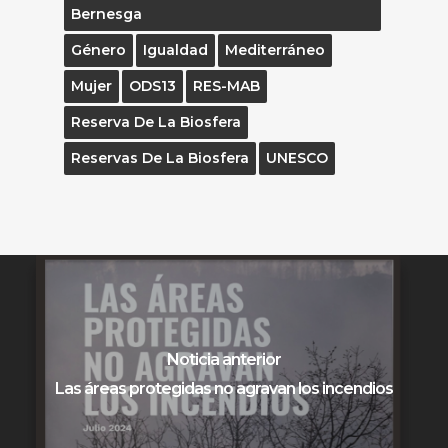
Bernesga
Género
Igualdad
Mediterráneo
Mujer
ODS13
RES-MAB
Reserva De La Biosfera
Reservas De La Biosfera
UNESCO
Noticia anterior
Las áreas protegidas no agravan los incendios