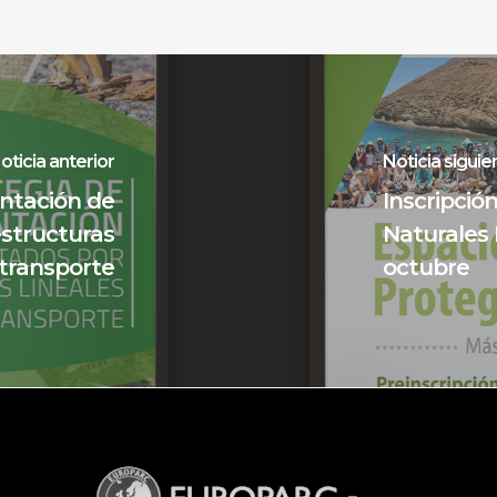
oticia anterior
Noticia siguie
ntación de
Inscripció
estructuras
Naturales 
 transporte
octubre