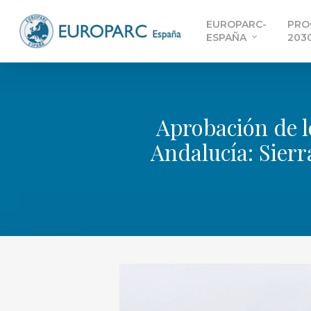
Skip
EUROPARC-
PRO
to
ESPAÑA
203
main
content
Aprobación de 
Andalucía: Sierr