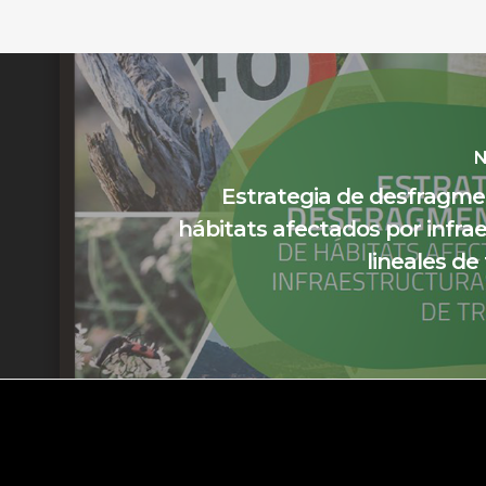
N
Estrategia de desfragme
hábitats afectados por infra
lineales de