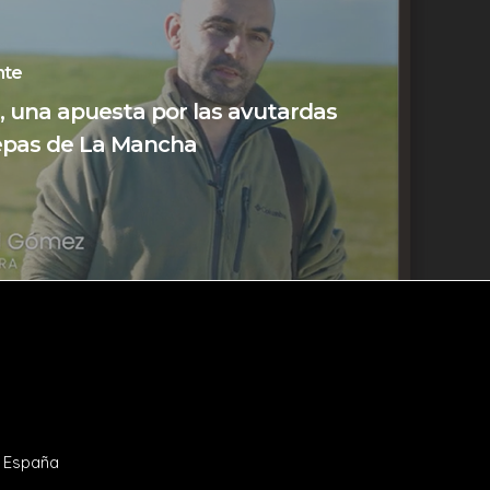
nte
, una apuesta por las avutardas
tepas de La Mancha
- España