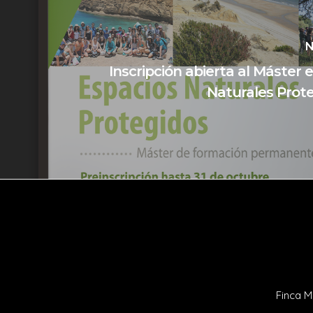
N
Inscripción abierta al Máster 
Naturales Prot
Finca M