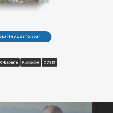
OLETÍN AGOSTO 2024
C-España
Fungobe
ODS13