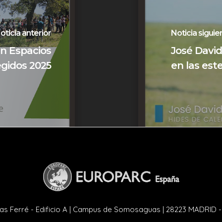
oticia anterior
Noticia siguie
en Espacios
José David
egidos 2025
en las es
as Ferré - Edificio A | Campus de Somosaguas | 28223 MADRID 