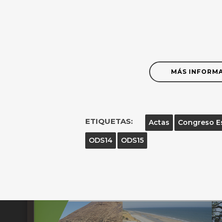
MÁS INFORM
ETIQUETAS:
Actas
Congreso E
ODS14
ODS15