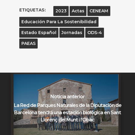
ETIQUETAS:
2023
Actas
CENEAM
Educación Para La Sostenibilidad
Estado Español
Jornadas
ODS-4
PAEAS
Noticia anterior
La Red de Parques Naturales de la Diputación de
Barcelona tendrá una estación biológica en Sant
Llorenç del Munt i l’Obac