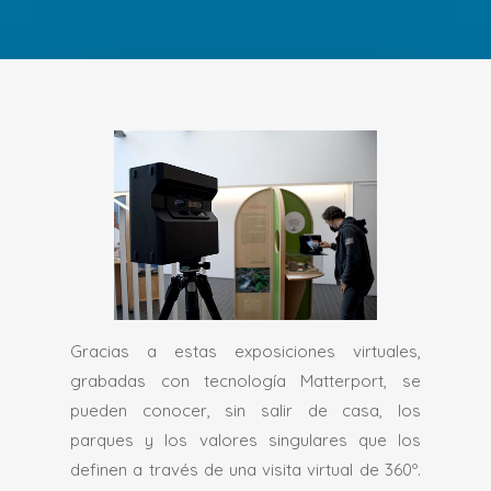
Gracias a estas exposiciones virtuales,
grabadas con tecnología Matterport, se
pueden conocer, sin salir de casa, los
parques y los valores singulares que los
definen a través de una visita virtual de 360º.