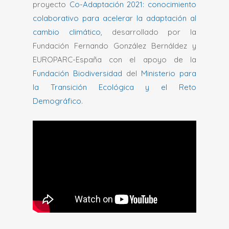
proyecto
Co-Adaptación 2021: conocimiento
colaborativo para acelerar la adaptación al
cambio climático
, desarrollado por la
Fundación Fernando González Bernáldez y
EUROPARC-España con el apoyo de la
Fundación Biodiversidad
del
Ministerio para
la Transición Ecológica y el Reto
Demográfico
.