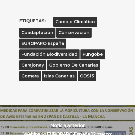
ETIQUETAS:
Cambio Climático
Coadaptación
Conservación
EUROPARC-España
Fundación Biodiversidad
Fungobe
Garajonay
Gobierno De Canarias
Gomera
Islas Canarias
ODS13
Noticia anterior
Webinario EUROPARC-España 12 marzo: