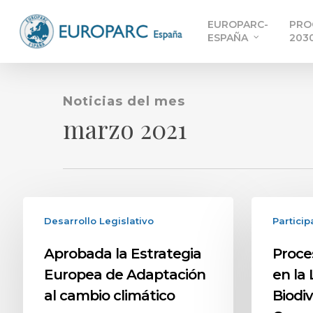
Skip
EUROPARC-
PRO
to
ESPAÑA
203
main
content
Noticias del mes
marzo 2021
Desarrollo Legislativo
Particip
Aprobada la Estrategia
Proce
Europea de Adaptación
en la
al cambio climático
Biodi