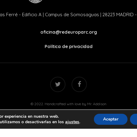
as Ferré - Edificio A | Campus de Somosaguas | 28223 MADRID 
oficina@redeuroparc.org
Política de privacidad
twitter
facebook
© 2022. Handcrafted with love by
Mr. Addison
or experiencia en nuestra web.
Aceptar
tilizamos o desactivarlas en los
ajustes
.