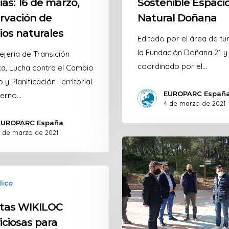
as: 16 de marzo,
Sostenible Espaci
rvación de
Natural Doñana
ios naturales
Editado por el área de tu
la Fundación Doñana 21 y
jería de Transición
coordinado por el…
ca, Lucha contra el Cambio
 y Planificación Territorial
EUROPARC Españ
ierno…
4 de marzo de 2021
EUROPARC España
 de marzo de 2021
lico
utas WIKILOC
iciosas para