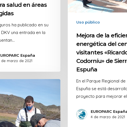
ra salud en áreas
gidas
Uso público
uros ha publicado en su
 DKV una entrada en la
Mejora de la eficie
sentan…
energética del ce
visitantes «Ricard
EUROPARC España
Codorníu» de Sierr
 de marzo de 2021
Espuña
En el Parque Regional de 
Espuña se está desarroll
proyecto para mejorar e
EUROPARC Españ
4 de marzo de 2021