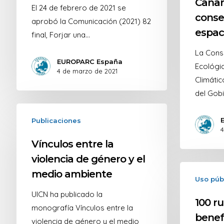
Canari
El 24 de febrero de 2021 se
conse
aprobó la Comunicación (2021) 82
espac
final, Forjar una…
La Conse
EUROPARC España
Ecológi
4 de marzo de 2021
Climático
del Gob
Publicaciones
4
Vínculos entre la
violencia de género y el
medio ambiente
Uso púb
UICN ha publicado la
100 r
monografía Vínculos entre la
benef
violencia de género y el medio