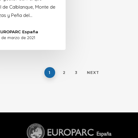
l de Calblanque, Monte de
zas y Peña del…
EUROPARC España
 de marzo de 2021
1
2
3
NEXT