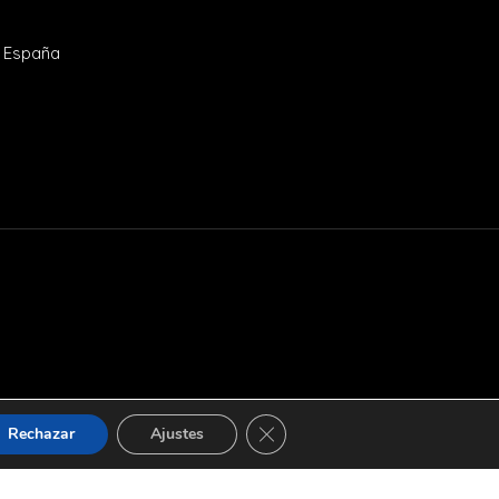
- España
Cerrar el banner de cookies RGP
Rechazar
Ajustes