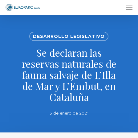
Men
Skip
to
main
content
DESARROLLO LEGISLATIVO
Se declaran las
reservas naturales de
fauna salvaje de L’Illa
de Mar y L’Embut, en
Cataluña
5 de enero de 2021