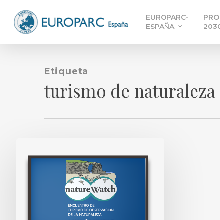
Skip
EUROPARC-
PRO
to
ESPAÑA
203
main
content
Etiqueta
turismo de naturaleza