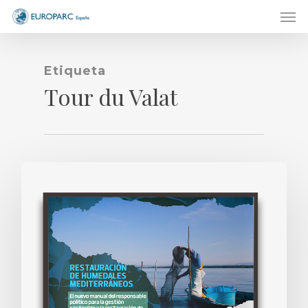
Men
Skip
to
main
content
Etiqueta
Tour du Valat