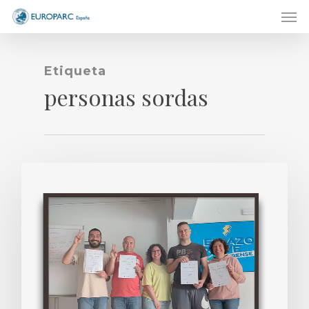
Men
Skip
to
main
content
Etiqueta
personas sordas