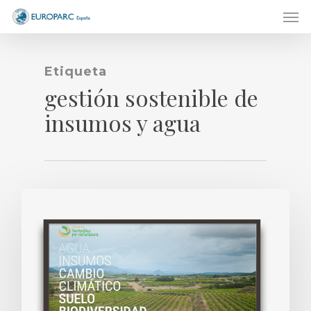
Men
Skip
to
main
content
Etiqueta
gestión sostenible de
insumos y agua