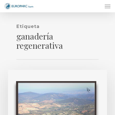
Men
Skip
to
main
content
Etiqueta
ganadería
regenerativa