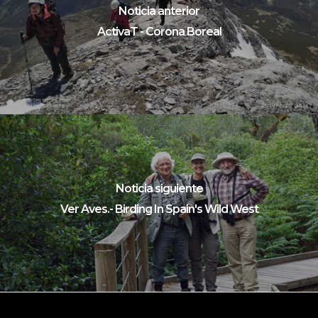
Noticia anterior
ActivaT - Corona Boreal
Noticia siguiente
Ver Aves.- Birding In Spain's Wild West