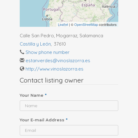
Leaflet
| ©
OpenStreetMap
contributors
Calle San Pedro, Mogarraz, Salamanca
Castilla y León
,
37610
Show phone number
estanverdes@vinoslazorra.es
http://www.vinoslazorra.es
Contact listing owner
Your Name
*
Your E-mail Address
*