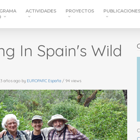
GRAMA
ACTIVIDADES
PROYECTOS
PUBLICACIONE
0
ng In Spain's Wild
C
 3 años ago
by
EUROPARC España
/ 94 views
C
C