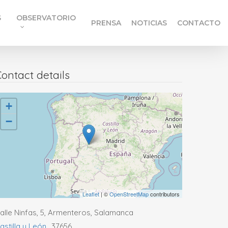
S
OBSERVATORIO
PRENSA
NOTICIAS
CONTACTO
ontact details
+
−
Leaflet
| ©
OpenStreetMap
contributors
alle Ninfas, 5, Armenteros, Salamanca
astilla y León
,
37656