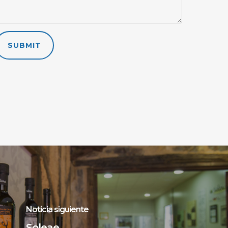
SUBMIT
Noticia siguiente
Soleae