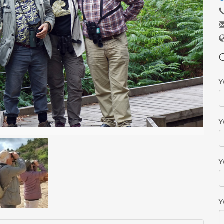
C
Y
Y
Y
Y