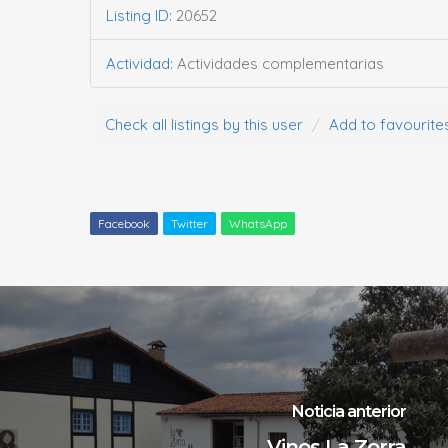
Listing ID
:
20652
Actividad
:
Actividades complementarias
Check all listings by this user
Add to favourite
Facebook
Twitter
WhatsApp
Noticia anterior
Vinos La Zorra