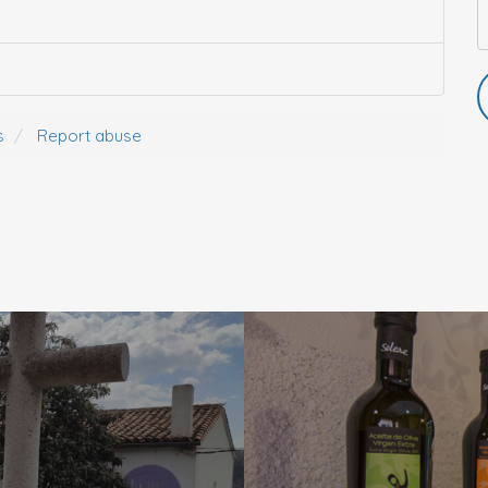
s
Report abuse