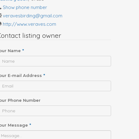
Show phone number
veravesbirding@gmail.com
http://www.veraves.com
ontact listing owner
our Name
*
our E-mail Address
*
our Phone Number
our Message
*