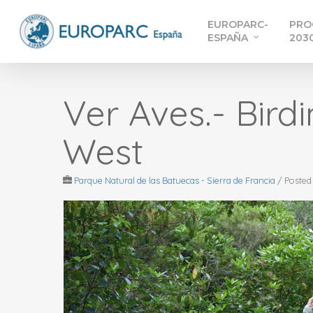
Skip
EUROPARC-
PRO
to
ESPAÑA
203
main
content
Ver Aves.- Birdi
West
Parque Natural de las Batuecas - Sierra de Francia
/
Posted