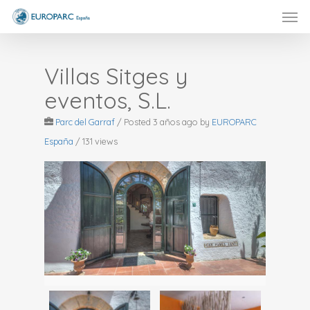
Men
Skip
to
main
content
Villas Sitges y
eventos, S.L.
Parc del Garraf
/
Posted 3 años ago
by
EUROPARC
España
/ 131 views