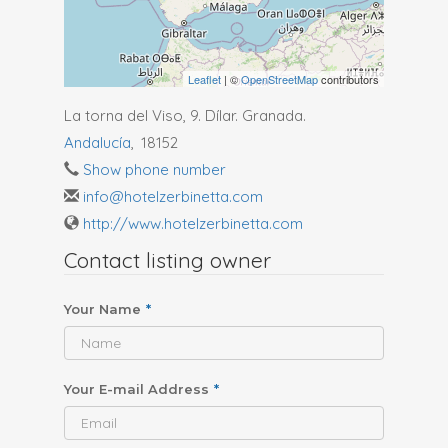
Leaflet
| ©
OpenStreetMap
contributors
La torna del Viso, 9. Dílar. Granada.
Andalucía
,
18152
Show phone number
info@hotelzerbinetta.com
http://www.hotelzerbinetta.com
Contact listing owner
Your Name
*
Your E-mail Address
*