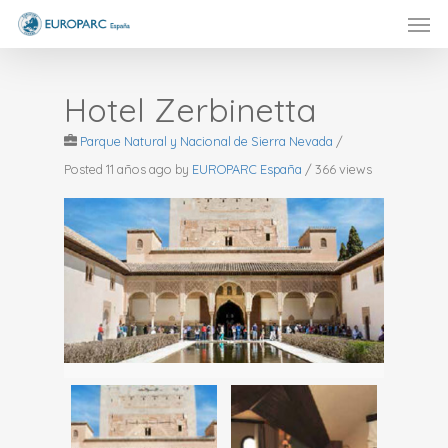
Men
Skip
to
main
content
Hotel Zerbinetta
Parque Natural y Nacional de Sierra Nevada
/
Posted 11 años ago
by
EUROPARC España
/ 366 views