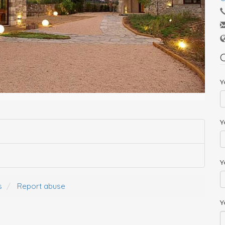
C
Y
Y
Y
s
Report abuse
Y