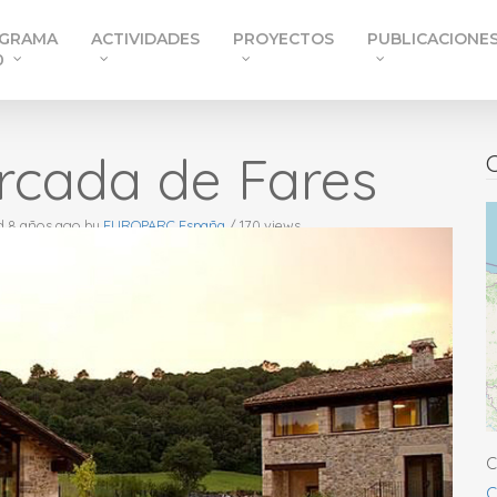
GRAMA
ACTIVIDADES
PROYECTOS
PUBLICACIONE
0
rcada de Fares
C
d 8 años ago
by
EUROPARC España
/ 170 views
C
C