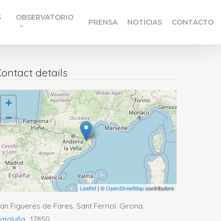
S
OBSERVATORIO
PRENSA
NOTICIAS
CONTACTO
ontact details
+
−
Leaflet
| ©
OpenStreetMap
contributors
an Figueres de Fares. Sant Ferriol. Girona.
ataluña
,
17850