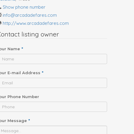
Show phone number
info@arcadadefares.com
http://www.arcadadefares.com
ontact listing owner
our Name
*
our E-mail Address
*
our Phone Number
our Message
*