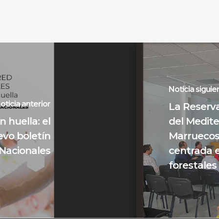
Noticia siguie
oticia anterior
La Reserva
 huella: el
del Medite
evo boletín
Marruecos
 Nacionales
centrada e
forestales