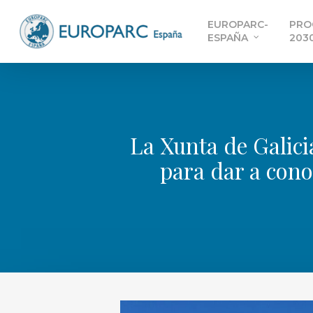
Skip
EUROPARC-
PRO
to
ESPAÑA
203
main
content
La Xunta de Galici
para dar a conoc