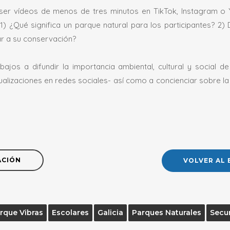
ser vídeos de menos de tres minutos en TikTok, Instagram o 
1) ¿Qué significa un parque natural para los participantes? 2)
r a su conservación?
bajos a difundir la importancia ambiental, cultural y social d
sualizaciones en redes sociales- así como a concienciar sobre l
ACIÓN
VOLVER AL 
rque Vibras
Escolares
Galicia
Parques Naturales
Secu