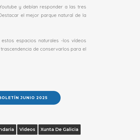
Youtube y debían responder a las tres
 Destacar el mejor parque natural de la
e estos espacios naturales -los vídeos
a trascendencia de conservarlos para el
BOLETÍN JUNIO 2025
ndaria
Videos
Xunta De Galicia