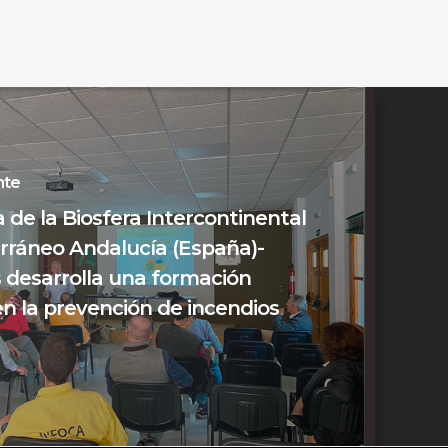
nte
 de la Biosfera Intercontinental
rráneo Andalucía (España)-
 desarrolla una formación
n la prevención de incendios