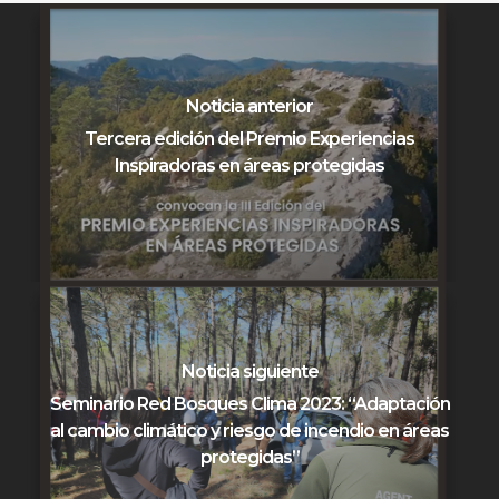
Noticia anterior
Tercera edición del Premio Experiencias
Inspiradoras en áreas protegidas
Noticia siguiente
Seminario Red Bosques Clima 2023: “Adaptación
al cambio climático y riesgo de incendio en áreas
protegidas”