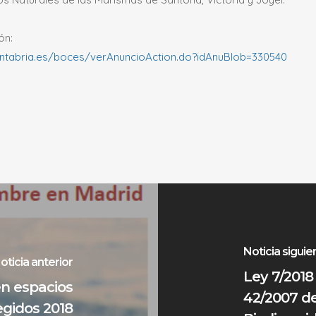
ón:
antabria.es/boces/verAnuncioAction.do?idAnuBlob=330540
Noticia siguie
oticia anterior
Ley 7/2018
en espacios
42/2007 de
egidos 2018