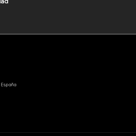
dad
- España