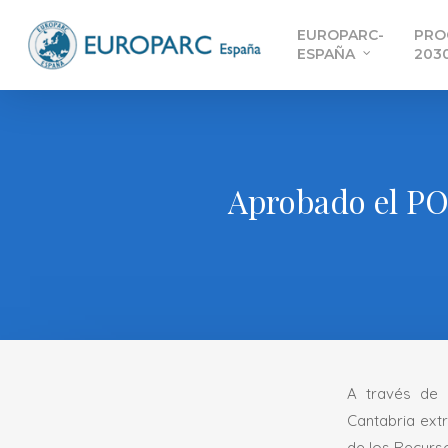
Skip
EUROPARC-
PRO
to
ESPAÑA
203
main
content
Aprobado el POR
A través de 
Cantabria ext
de los Recurso