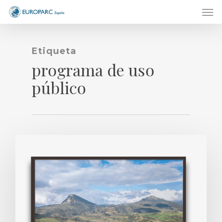
Men
Skip
to
main
content
Etiqueta
programa de uso
público