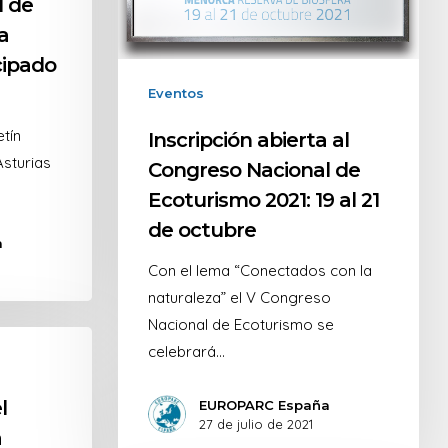
l de
a
ncipado
Eventos
tín
Inscripción abierta al
Asturias
Congreso Nacional de
Ecoturismo 2021: 19 al 21
de octubre
a
Con el lema “Conectados con la
naturaleza” el V Congreso
Nacional de Ecoturismo se
celebrará…
l
EUROPARC España
27 de julio de 2021
a