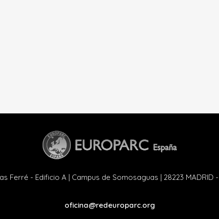
as Ferré - Edificio A | Campus de Somosaguas | 28223 MADRID 
oficina@redeuroparc.org