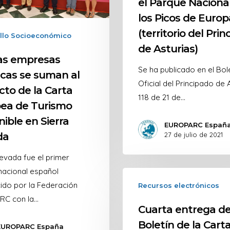
el Parque Naciona
los Picos de Europ
(territorio del Pri
llo Socioeconómico
de Asturias)
s empresas
Se ha publicado en el Bole
icas se suman al
Oficial del Principado de 
cto de la Carta
118 de 21 de…
ea de Turismo
ible en Sierra
EUROPARC Españ
da
27 de julio de 2021
evada fue el primer
nacional español
ido por la Federación
Recursos electrónicos
C con la…
Cuarta entrega de
Boletín de la Cart
EUROPARC España