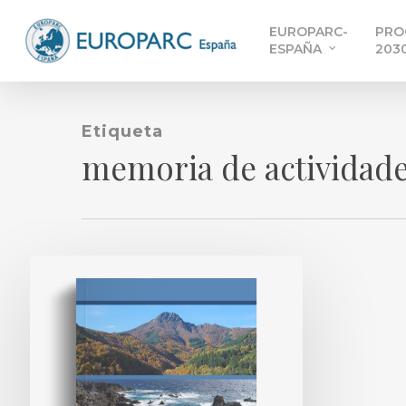
Skip
EUROPARC-
PRO
to
ESPAÑA
203
main
content
Etiqueta
memoria de actividade