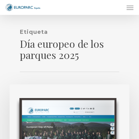
Men
Skip
to
main
content
Etiqueta
Día europeo de los
parques 2025