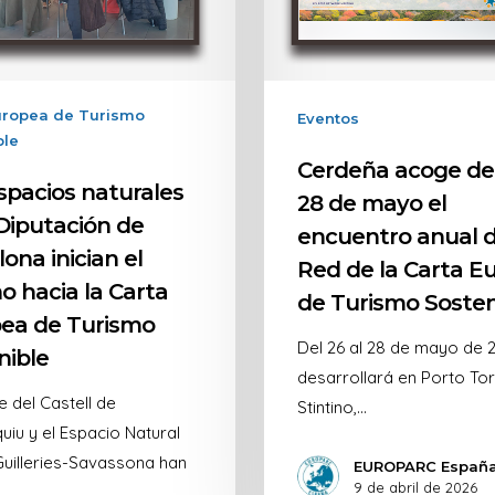
uropea de Turismo
Eventos
ble
Cerdeña acoge del
spacios naturales
28 de mayo el
 Diputación de
encuentro anual d
ona inician el
Red de la Carta E
o hacia la Carta
de Turismo Sosten
ea de Turismo
Del 26 al 28 de mayo de 
nible
desarrollará en Porto Tor
e del Castell de
Stintino,…
iu y el Espacio Natural
Guilleries-Savassona han
EUROPARC Españ
9 de abril de 2026
…