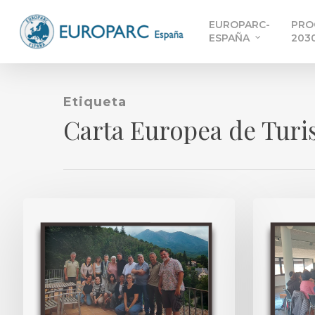
Skip
EUROPARC-
PRO
to
ESPAÑA
203
main
content
Etiqueta
Carta Europea de Turi