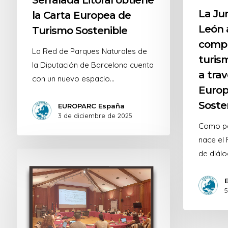
La Jun
la Carta Europea de
León 
Turismo Sostenible
compr
La Red de Parques Naturales de
turis
la Diputación de Barcelona cuenta
a trav
con un nuevo espacio…
Europ
Soste
EUROPARC España
3 de diciembre de 2025
Como pa
nace el
de diál
5