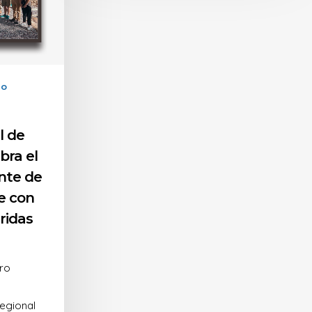
mo
l de
bra el
nte de
e con
ridas
oro
Regional