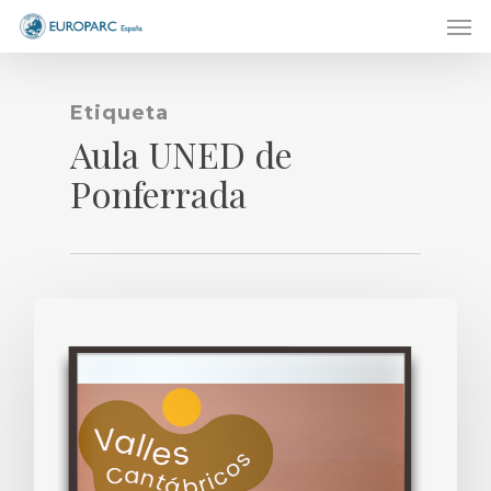
Men
Skip
to
main
content
Etiqueta
Aula UNED de
Ponferrada