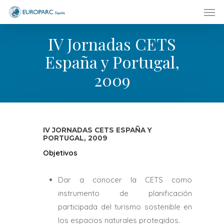
Men
Skip
to
main
IV Jornadas CETS
content
España y Portugal,
2009
IV JORNADAS CETS ESPAÑA Y
PORTUGAL, 2009
Objetivos
Dar a conocer la CETS como
instrumento de planificación
participada del turismo sostenible en
los espacios naturales protegidos.