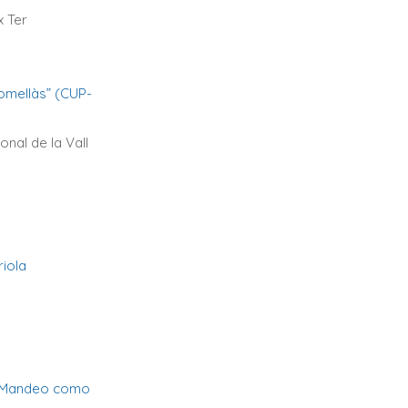
x Ter
omellàs” (CUP-
onal de la Vall
riola
do Mandeo como