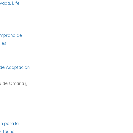
vada. LIfe
temprana de
les
 de Adaptación
era de Omaña y
n para la
e fauna