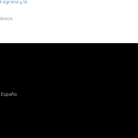
 agraria y la
anzos.
- España