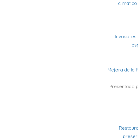
climático
Invasores 
es
Mejora de la 
Presentado po
Restaura
preser