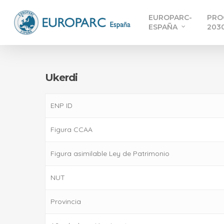
Skip
EUROPARC-
PRO
to
ESPAÑA
203
main
content
Ukerdi
ENP ID
Figura CCAA
Figura asimilable Ley de Patrimonio
NUT
Provincia