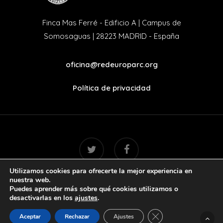
Finca Mas Ferré - Edificio A | Campus de
Somosaguas | 28223 MADRID - España
oficina@redeuroparc.org
Política de privacidad
twitter
facebook
Utilizamos cookies para ofrecerte la mejor experiencia en
nuestra web.
Puedes aprender más sobre qué cookies utilizamos o
© 2022. Handcrafted with love by
Mr. Addison
desactivarlas en los
ajustes
.
Cerrar el banner de 
Aceptar
Rechazar
Ajustes