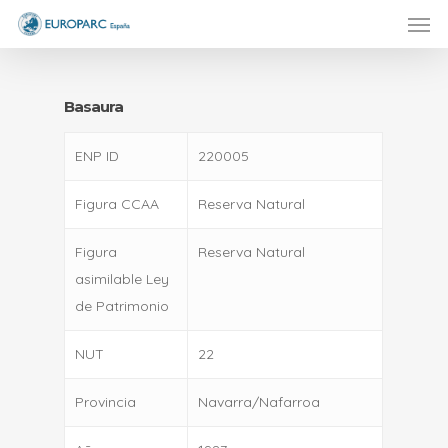
Men
Skip
to
main
content
Basaura
ENP ID
220005
Figura CCAA
Reserva Natural
Figura
Reserva Natural
asimilable Ley
de Patrimonio
NUT
22
Provincia
Navarra/Nafarroa