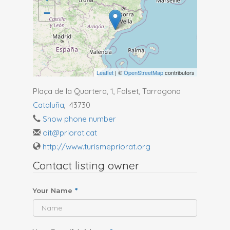
−
Leaflet
| ©
OpenStreetMap
contributors
Plaça de la Quartera, 1, Falset, Tarragona
Cataluña
,
43730
Show phone number
oit@priorat.cat
http://www.turismepriorat.org
Contact listing owner
Your Name
*