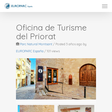
Men
Skip
to
main
content
Oficina de Turisme
del Priorat
Parc Natural Montsant
/
Posted 3 años ago
by
EUROPARC España
/ 101 views