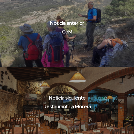
Noticia anterior
GdM
Noticia siguiente
Restaurant La Morera