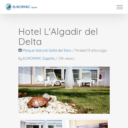
Men
Skip
to
main
content
Hotel L'Algadir del
Delta
Parque Natural Delta del Ebro
/
Posted 13 años ago
by
EUROPARC España
/ 218 views