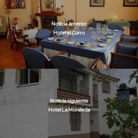
Noticia anterior
Hotel el Curro
Noticia siguiente
Hotel La Moraleda