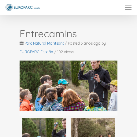
Men
Skip
to
main
content
Entrecamins
Parc Natural Montsant
/
Posted 3 años ago
by
EUROPARC España
/ 102 views