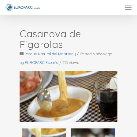
Men
Skip
to
main
content
Casanova de
Figarolas
Parque Natural del Montseny
/
Posted 6 años ago
by
EUROPARC España
/ 213 views