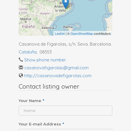
Leaflet
| ©
OpenStreetMap
contributors
Casanova de Figarolas, s/n. Seva. Barcelona.
Cataluña
,
08553
Show phone number
casanovafigarolas@gmail.com
http://casanovadefigarolas.com
Contact listing owner
Your Name
*
Your E-mail Address
*