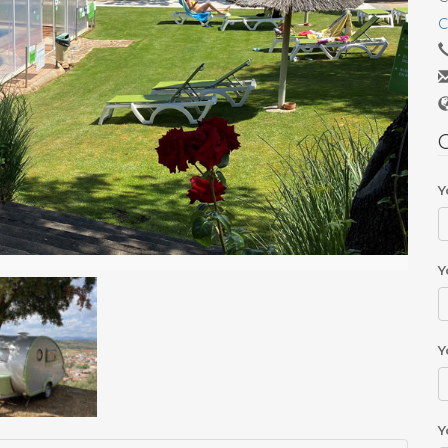
C
C
Y
Y
Y
Y