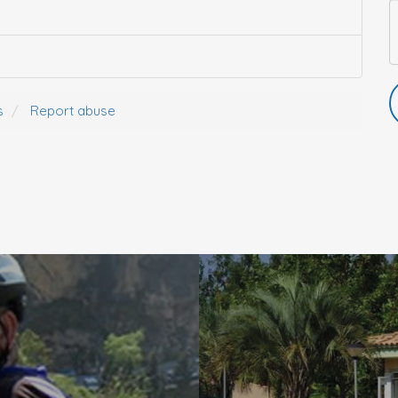
s
Report abuse