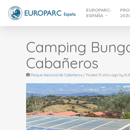
Skip
EUROPARC-
PRO
to
ESPAÑA
203
main
content
Camping Bunga
Cabañeros
Parque Nacional de Cabañeros
/
Posted 13 años ago
by
EU