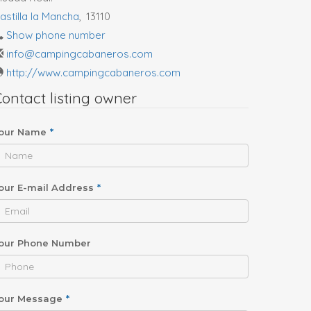
astilla la Mancha
,
13110
Show phone number
info@campingcabaneros.com
http://www.campingcabaneros.com
ontact listing owner
our Name
*
our E-mail Address
*
our Phone Number
our Message
*