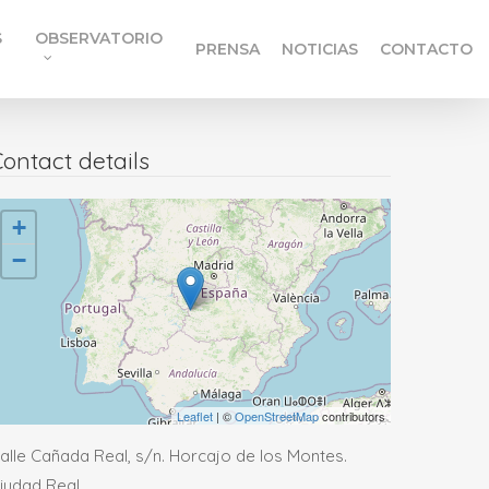
S
OBSERVATORIO
PRENSA
NOTICIAS
CONTACTO
ontact details
+
−
Leaflet
| ©
OpenStreetMap
contributors
alle Cañada Real, s/n. Horcajo de los Montes.
iudad Real.