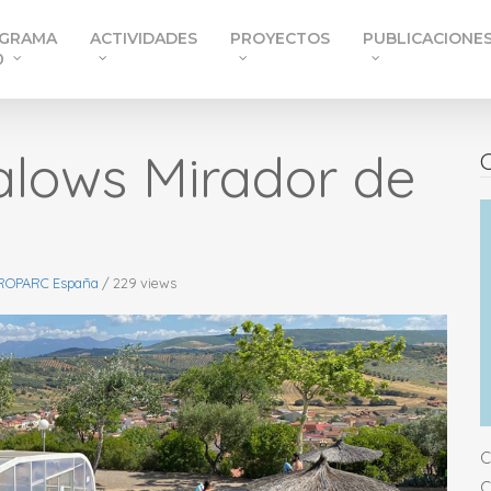
GRAMA
ACTIVIDADES
PROYECTOS
PUBLICACIONE
0
lows Mirador de
C
ROPARC España
/ 229 views
C
C