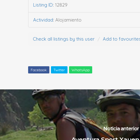
Listing ID
:
12829
Actividad
:
Alojamiento
Check all listings by this user
Add to favourite
Facebook
Twitter
WhatsApp
Noticia anterior
Aventura Sport Xauen