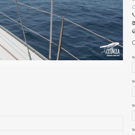
C
C
Y
Y
Y
Y