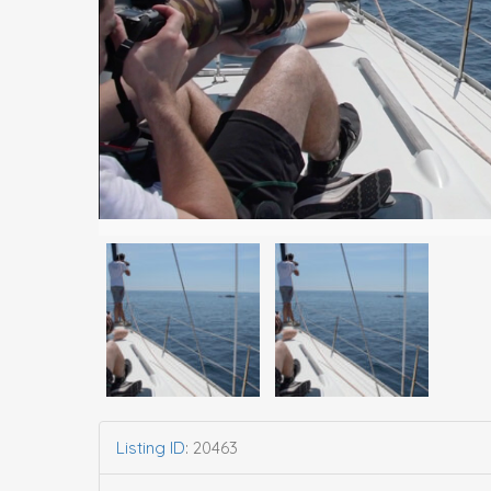
Listing ID
:
20463