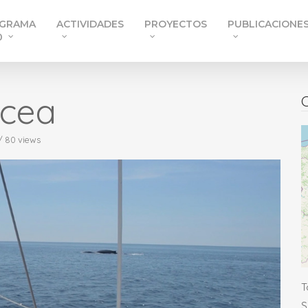
GRAMA
ACTIVIDADES
PROYECTOS
PUBLICACIONE
0
àcea
C
/ 80 views
T
S