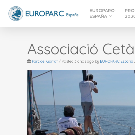
Skip
EUROPARC-
PRO
to
ESPAÑA
203
main
content
Associació Cet
Parc del Garraf
/
Posted 3 años ago
by
EUROPARC España