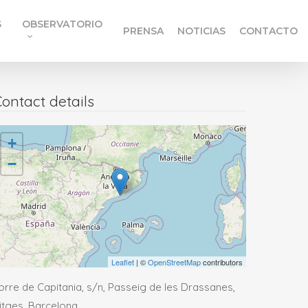
S
OBSERVATORIO
PRENSA
NOTICIAS
CONTACTO
ontact details
+
−
Leaflet
| ©
OpenStreetMap
contributors
orre de Capitania, s/n, Passeig de les Drassanes,
itges, Barcelona