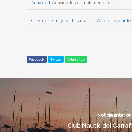
Actividad
:
Actividades complementarias
Check all listings by this user
Add to favourite
Facebook
Twitter
WhatsApp
Noticia anterior
Club Nàutic del Garraf