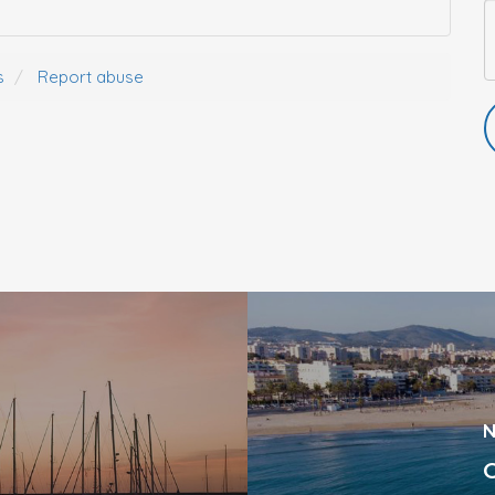
s
Report abuse
N
O