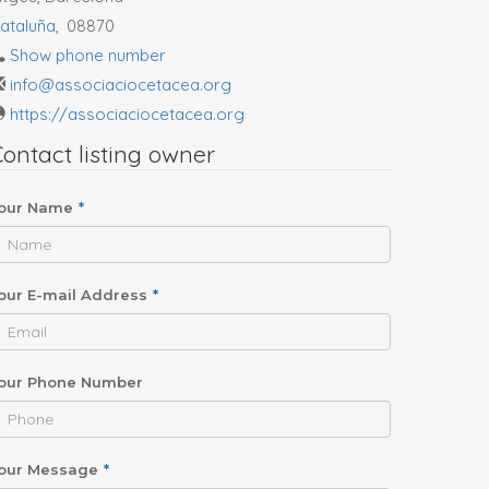
ataluña
,
08870
Show phone number
info@associaciocetacea.org
https://associaciocetacea.org
ontact listing owner
our Name
*
our E-mail Address
*
our Phone Number
our Message
*