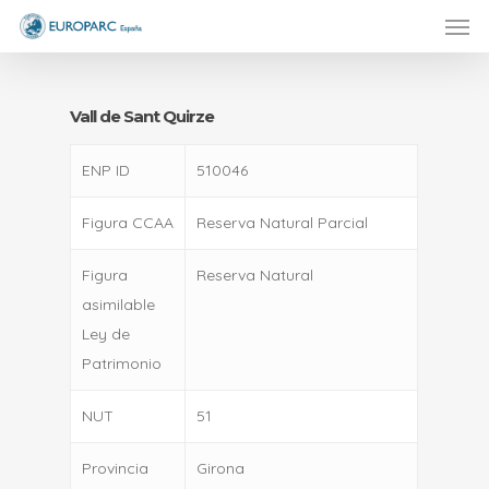
Men
Skip
to
main
content
Vall de Sant Quirze
ENP ID
510046
Figura CCAA
Reserva Natural Parcial
Figura
Reserva Natural
asimilable
Ley de
Patrimonio
NUT
51
Provincia
Girona