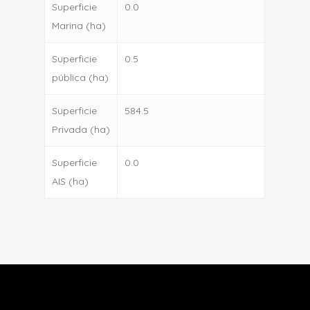
Superficie
0.0
Marina (ha)
Superficie
0.5
pública (ha)
Superficie
584.5
Privada (ha)
Superficie
0.0
AIS (ha)