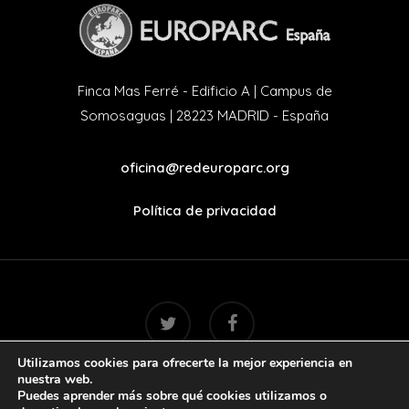
Finca Mas Ferré - Edificio A | Campus de
Somosaguas | 28223 MADRID - España
oficina@redeuroparc.org
Política de privacidad
twitter
facebook
Utilizamos cookies para ofrecerte la mejor experiencia en
nuestra web.
Puedes aprender más sobre qué cookies utilizamos o
© 2022. Handcrafted with love by
Mr. Addison