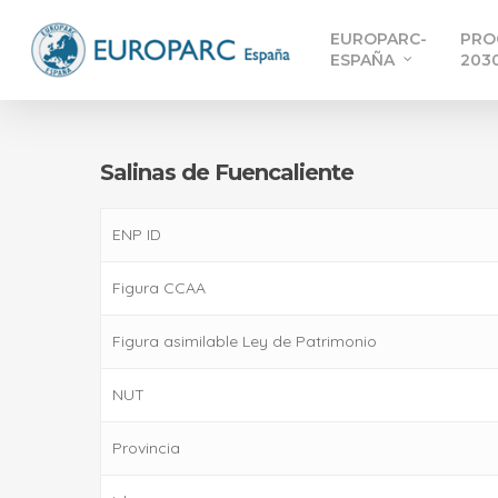
Skip
EUROPARC-
PRO
to
ESPAÑA
203
main
content
Salinas de Fuencaliente
ENP ID
Figura CCAA
Figura asimilable Ley de Patrimonio
NUT
Provincia