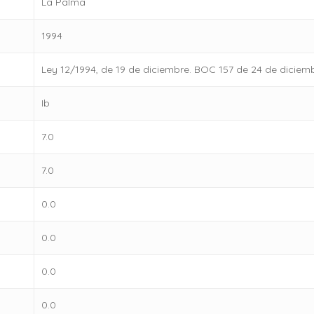
La Palma
1994
Ley 12/1994, de 19 de diciembre. BOC 157 de 24 de diciem
Ib
7.0
7.0
0.0
0.0
0.0
0.0