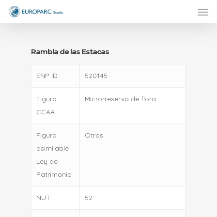
Men
Skip
to
main
content
Rambla de las Estacas
ENP ID
520145
Figura
Microrreserva de flora
CCAA
Figura
Otros
asimilable
Ley de
Patrimonio
NUT
52