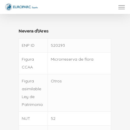
Men
Skip
to
main
content
Nevera d\'Ares
ENP ID
520293
Figura
Microrreserva de flora
CCAA
Figura
Otros
asimilable
Ley de
Patrimonio
NUT
52