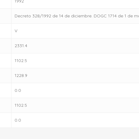
1992
Decreto 328/1992 de 14 de diciembre. DOGC 1714 de 1 de m
V
2331.4
1102.5
1228.9
0.0
1102.5
0.0