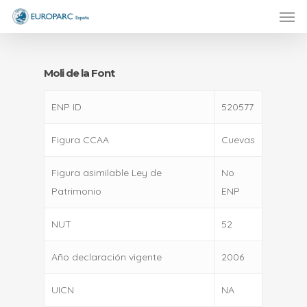
Men
Skip
to
main
content
Moli de la Font
ENP ID
520577
Figura CCAA
Cuevas
Figura asimilable Ley de
No
Patrimonio
ENP
NUT
52
Año declaración vigente
2006
UICN
NA