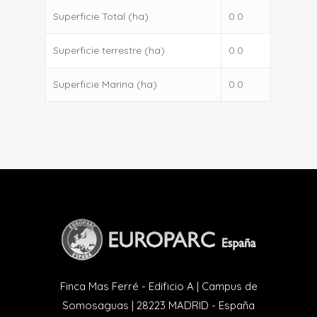
Superficie Total (ha)
0.0
Superficie terrestre (ha)
0.0
Superficie Marina (ha)
0.0
Finca Mas Ferré - Edificio A | Campus de
Somosaguas | 28223 MADRID - España