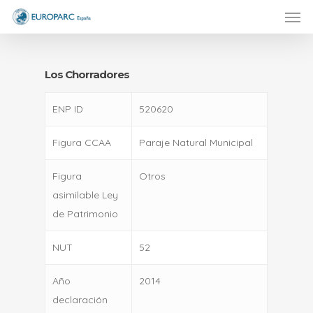
Men
Skip
to
main
content
Los Chorradores
ENP ID
520620
Figura CCAA
Paraje Natural Municipal
Figura
Otros
asimilable Ley
de Patrimonio
NUT
52
Año
2014
declaración